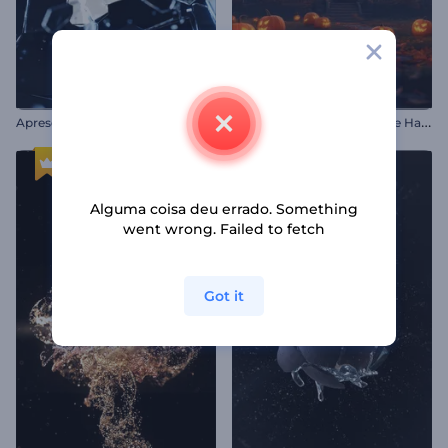
A
presentação de Logo - Vidro Quebrado
A
nimações Assustadoras de Halloween
Alguma coisa deu errado. Something
went wrong. Failed to fetch
Got it