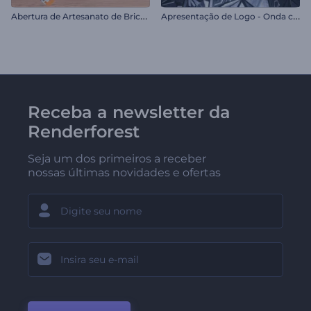
A
bertura de Artesanato de Bricolagem
A
presentação de Logo - Onda com Estilhaços de Vidro
Receba a newsletter da
Renderforest
Seja um dos primeiros a receber
nossas últimas novidades e ofertas