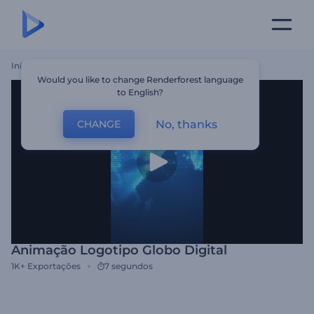
Início
Templates
Animação Logotipo Globo Digital
Would you like to change Renderforest language
to English?
No, thanks
CHANGE
Animação Logotipo Globo Digital
1K+
Exportações
7 segundos