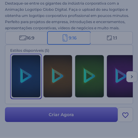
Destaque-se entre os gigantes da indústria corporativa com a
Animação Logotipo Globo Digital. Faça o upload do seu logotipo e
obtenha um logotipo corporativo profissional em poucos minutos.
Perfeito para projetos de empresa, introduções e encerramentos,
apresentações corporativas, vídeos de negócios e muito mais.
Desafie seus concorrentes com uma animação de logotipo
16:9
9:16
1:1
vibrante e elegante. Experimente agora mesmo!
Estilos disponíveis
(5)
Criar Agora