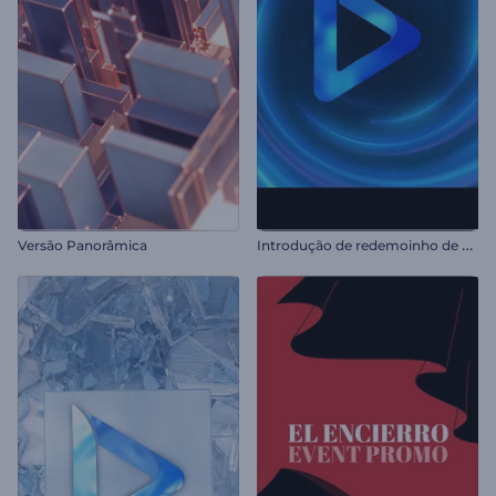
I
ntrodução de redemoinho de energia neon
Versão Panorâmica