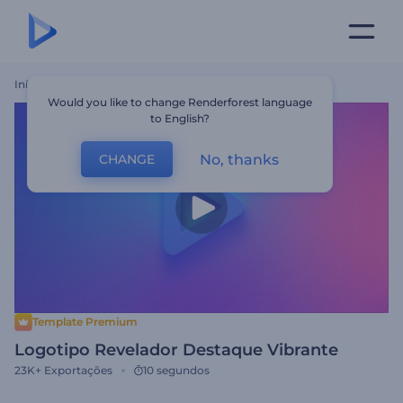
Início
Templates
Logotipo Revelador Destaque Vibrante
Would you like to change Renderforest language
to English?
No, thanks
CHANGE
Template Premium
Logotipo Revelador Destaque Vibrante
23K+
Exportações
10 segundos