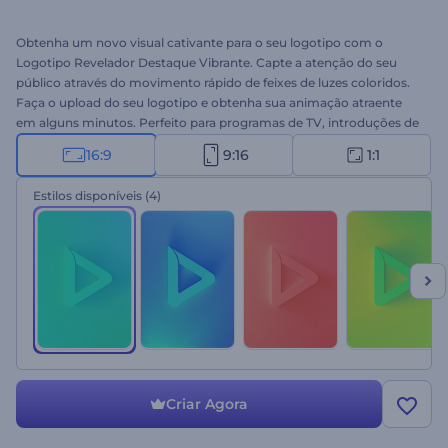
Obtenha um novo visual cativante para o seu logotipo com o
Logotipo Revelador Destaque Vibrante. Capte a atenção do seu
público através do movimento rápido de feixes de luzes coloridos.
Faça o upload do seu logotipo e obtenha sua animação atraente
em alguns minutos. Perfeito para programas de TV, introduções de
canais do YouTube, vídeos sociais, promoções de eventos e muito
16:9
9:16
1:1
mais. Experimente e aproveite a revelação do seu logotipo
encantador agora!
Estilos disponíveis
(4)
Criar Agora