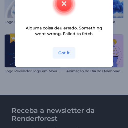
Logo Revelador Meia-Esfera
Logo Explosão Multicolorida
Alguma coisa deu errado. Something
went wrong. Failed to fetch
Got it
L
ogo Revelador Jogo em Movimento
A
nimação do Dia dos Namorados
Receba a newsletter da
Renderforest