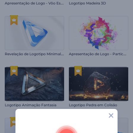
A
presentação de Logo - Vôo Estelar Vibrante
Logotipo Madeira 3D
R
evelação de Logotipo Minimalista
A
presentação de Logo - Partículas Coloridas
Logotipo Animação Fantasia
Logotipo Pedra em Colisão