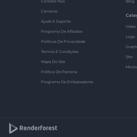
Contate-Nos
Blog
Carreiras
Cate
Ajuda E Suporte
Vídeo
Programa De Afiliados
Logo
Políticas De Privacidade
Graph
Termos E Condições
Site
Mapa Do Site
Mock
Política De Parceria
Programa De Embaixadores