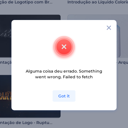
Revelação de Logotipo com Brilho Cinematográfico
Introdução ao Líquido Colori
Apresentação de Logo - 3D em Relevo
Alguma coisa deu errado. Something
went wrong. Failed to fetch
Got it
Apresentação de Logo - Ruptura de Partículas