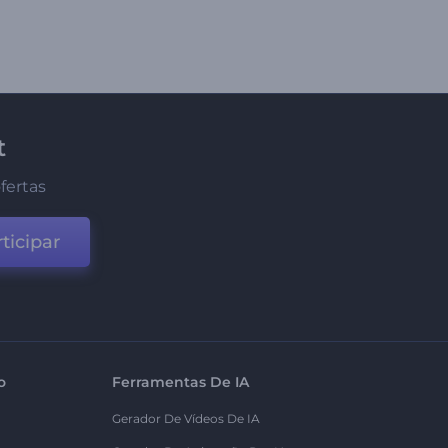
t
fertas
ticipar
o
Ferramentas De IA
Gerador De Vídeos De IA