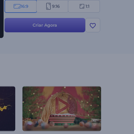
16:9
9:16
1:1
Criar Agora