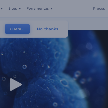
Sites
Ferramentas
Preços
No, thanks
CHANGE