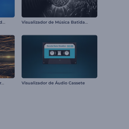
Equalizador Circular com Ondas Sonoras
Visualizador de Música Batidas Luminosas
Visualizador de música em grade pulsante
Visualizador de Áudio Cassete