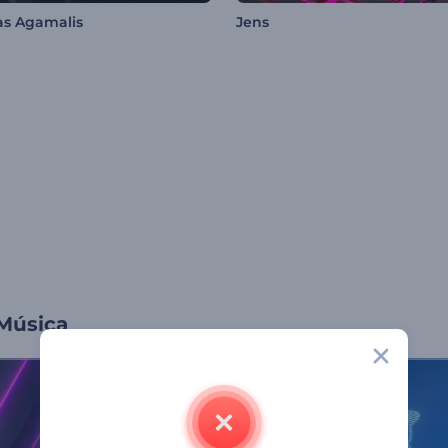
as Agamalis
Jens
 Música