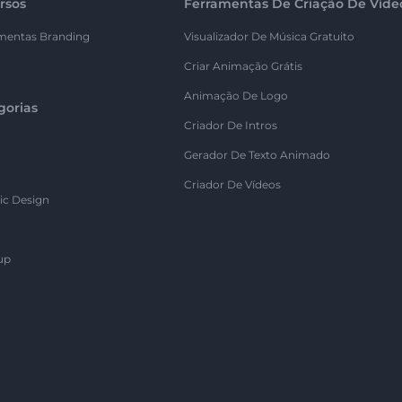
rsos
Ferramentas De Criação De Víde
mentas Branding
Visualizador De Música Gratuito
Criar Animação Grátis
Animação De Logo
gorias
Criador De Intros
Gerador De Texto Animado
Criador De Vídeos
ic Design
up