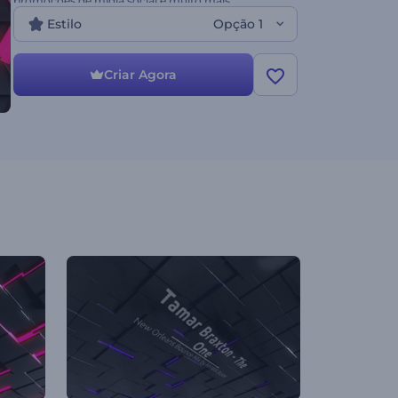
promoções de mídia social e muito mais.
Experimente imediatamente, de graça!
Estilo
Opção 1
Criar Agora