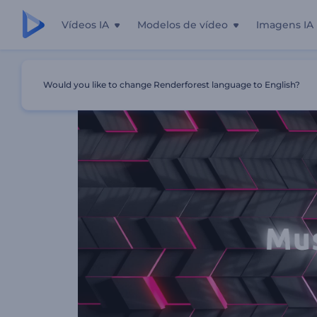
Vídeos IA
Modelos de vídeo
Imagens IA
Início
Templates
Visualizador Neon Beat
Would you like to change Renderforest language to English?