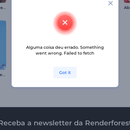
Intro da Vitória – 9 de Maio
Promoção de Ano Novo Chinês
Introdução com Partículas Cintilantes em Espiral
Alguma coisa deu errado. Something
went wrong. Failed to fetch
Got it
Abertura de Bolas de Árvore de Natal
Revelação de Logotipo com Brilho Cinematográfico
Introdução ao Túnel de Vento Automotivo
Receba a newsletter da Renderfores