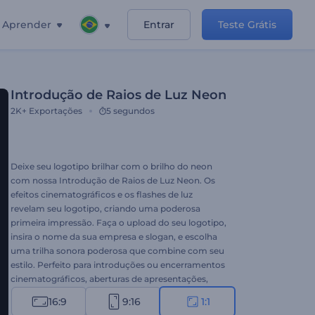
Aprender
Entrar
Teste Grátis
Introdução de Raios de Luz Neon
2K+
Exportações
5 segundos
Deixe seu logotipo brilhar com o brilho do neon
com nossa Introdução de Raios de Luz Neon. Os
efeitos cinematográficos e os flashes de luz
revelam seu logotipo, criando uma poderosa
primeira impressão. Faça o upload do seu logotipo,
insira o nome da sua empresa e slogan, e escolha
uma trilha sonora poderosa que combine com seu
estilo. Perfeito para introduções ou encerramentos
cinematográficos, aberturas de apresentações,
lançamentos de produtos ou qualquer projeto que
16:9
9:16
1:1
exija uma introdução impactante. Crie agora!