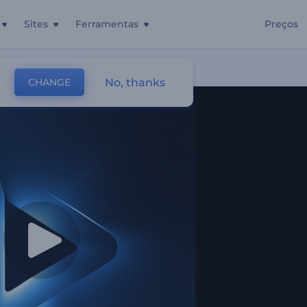
Sites
Ferramentas
Preços
No, thanks
CHANGE