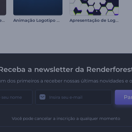
Abertura de Natal Festivo
Animação Logotipo Globo Digital
Apresentação de Logo - Pesquisa na Internet
Receba a newsletter da Renderfores
um dos primeiros a receber nossas últimas novidades e o
Par
Você pode cancelar a inscrição a qualquer momento