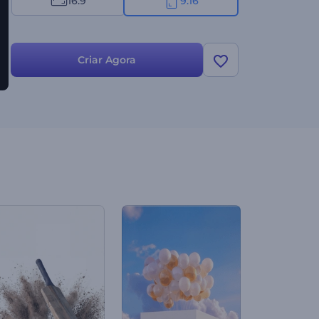
16:9
9:16
Criar Agora