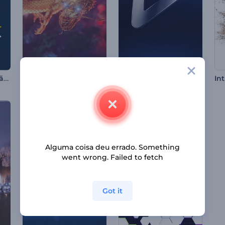
Abertura do Ramadã Mubarak
Abertura de Ano Novo Chinês
Abertura de Sombras Minimalistas
Alguma coisa deu errado. Something
went wrong. Failed to fetch
Got it