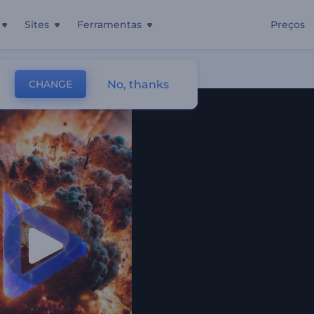
Sites
Ferramentas
Preços
No, thanks
CHANGE