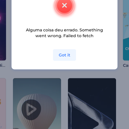
Alguma coisa deu errado. Something
went wrong. Failed to fetch
Got it
Abertura em Neon Hi-Tech
Introdução fofa do coelhinho da Páscoa
Introdução de Explosão de Partículas Radiantes