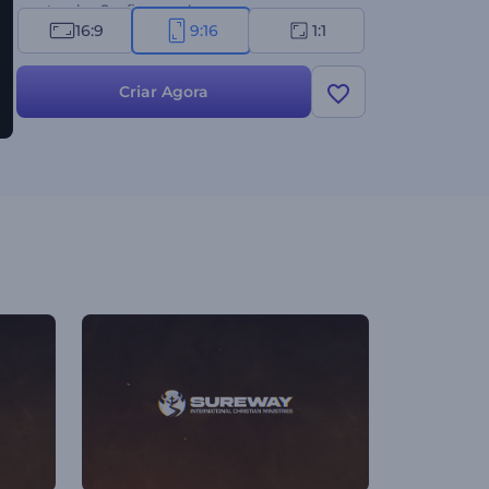
espetacular. Confira agora!
16:9
9:16
1:1
Criar Agora