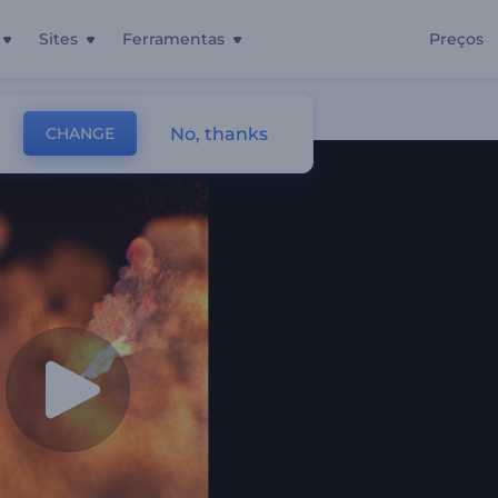
Sites
Ferramentas
Preços
No, thanks
CHANGE