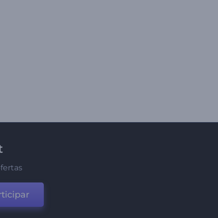
t
fertas
ticipar