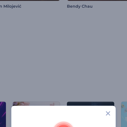
 Milojević
Bendy Chau