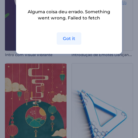
Alguma coisa deu errado. Something
went wrong. Failed to fetch
Got it
I
ntrodução de Emotes Dançantes do Fortnite
Intro com Visual Vibrante