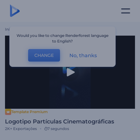
Início
Templates
Logotipo Partículas Cinematográficas
Would you like to change Renderforest language
to English?
No, thanks
CHANGE
Template Premium
Logotipo Partículas Cinematográficas
2K+
Exportações
7 segundos