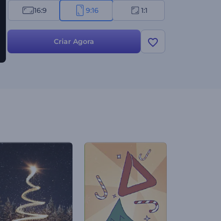
16:9
9:16
1:1
Criar Agora