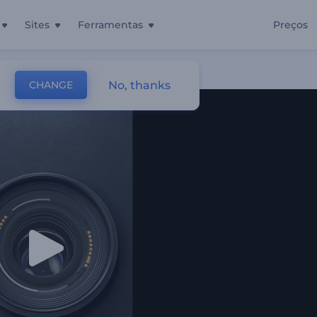
Sites
Ferramentas
Preços
No, thanks
CHANGE