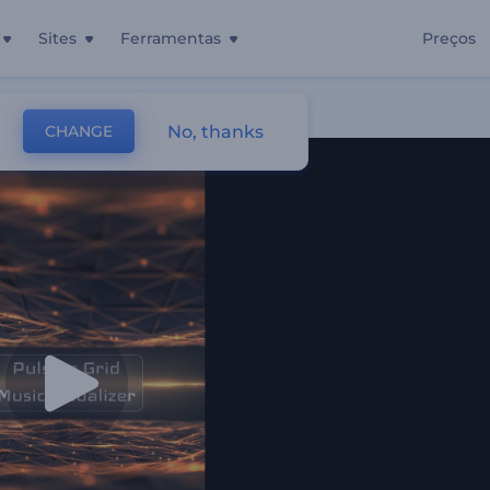
Sites
Ferramentas
Preços
sante
No, thanks
CHANGE