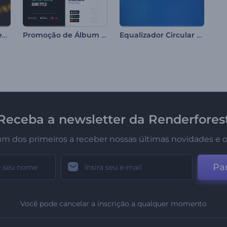
Visualizador de Espectro de Batidas Eletrônicas
Promoção de Álbum Batidas Modernas
Equalizador Circular com Ondas Sonoras
Receba a newsletter da Renderfores
um dos primeiros a receber nossas últimas novidades e o
Par
Você pode cancelar a inscrição a qualquer momento