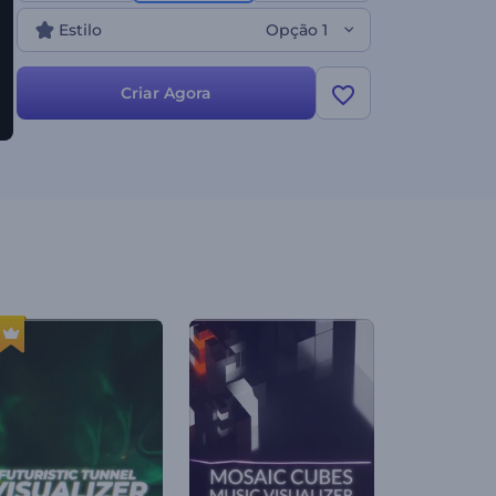
agora!
Estilo
Opção 1
Criar Agora