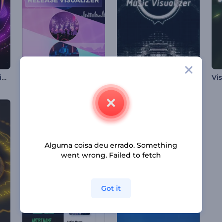
Visualizador de Música Electro House
Visualizador de Lançamento de Álbum de Música
Visualizador de Músicas com Partículas
Alguma coisa deu errado. Something
went wrong. Failed to fetch
Got it