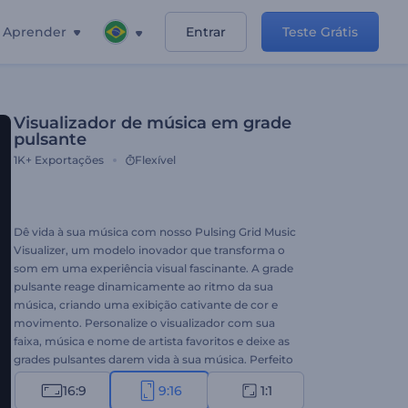
Aprender
Entrar
Teste Grátis
Visualizador de música em grade
pulsante
1K+
Exportações
Flexível
Dê vida à sua música com nosso Pulsing Grid Music
Visualizer, um modelo inovador que transforma o
som em uma experiência visual fascinante. A grade
pulsante reage dinamicamente ao ritmo da sua
música, criando uma exibição cativante de cor e
movimento. Personalize o visualizador com sua
faixa, música e nome de artista favoritos e deixe as
grades pulsantes darem vida à sua música. Perfeito
para DJs, produtores musicais ou músicos que
16:9
9:16
1:1
desejam melhorar sua presença musical. Tente