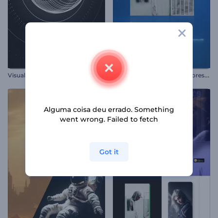
V
isualizador de Áudio - Esfera Giratória
E
qualizador Gradiente de Cores Suave
Alguma coisa deu errado. Something
went wrong. Failed to fetch
Got it