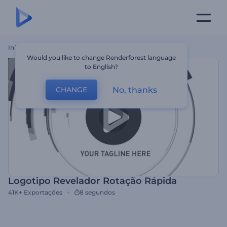
Início
Templates
Logotipo Revelador Rotação Rápida
Would you like to change Renderforest language
to English?
No, thanks
CHANGE
Logotipo Revelador Rotação Rápida
41K+
Exportações
8 segundos