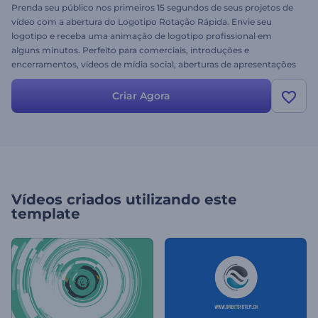
Prenda seu público nos primeiros 15 segundos de seus projetos de
vídeo com a abertura do Logotipo Rotação Rápida. Envie seu
logotipo e receba uma animação de logotipo profissional em
alguns minutos. Perfeito para comerciais, introduções e
encerramentos, vídeos de mídia social, aberturas de apresentações
e muito mais. Transmita uma aparência profissional aos seus
vídeos e apresentações. Experimente agora mesmo de graça!
Criar Agora
Vídeos criados utilizando este
template