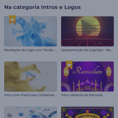
Na categoria
Intros e Logos
R
evelação de Logo com Tecido de Seda
A
presentação de Logotipo - Retrô
Intro com Partículas Cintilantes
Intro Vibrante do Ramadã