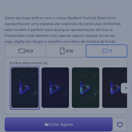
Deixe seu logo brilhar com o nosso Radiant Particle Blast Intro.
Apresentando uma espetacular explosão de partículas cintilantes,
este modelo é perfeito para qualquer apresentação de marca.
Personalize cada detalhe com apenas alguns cliques: envie seu
logo, digite seu slogan e escolha uma faixa de música de fundo
apropriada. Perfeito para introduções de empresas, outros de
16:9
9:16
1:1
canais do YouTube, aberturas glamorosas de apresentações, vídeos
promocionais e muito mais. Crie agora e torne sua marca
Estilos disponíveis
(4)
inesquecível!
Criar Agora