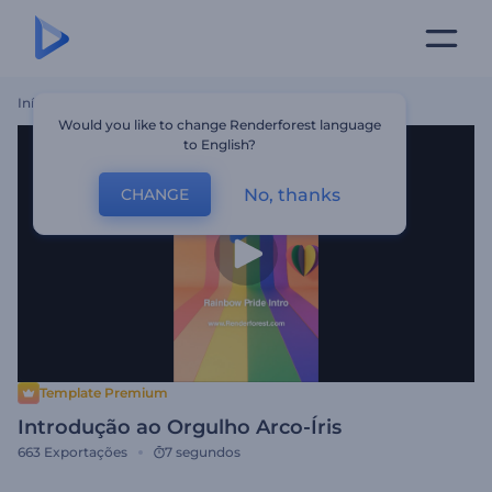
Início
Templates
Introdução Ao Orgulho Arco-Íris
Would you like to change Renderforest language
to English?
No, thanks
CHANGE
Template Premium
Introdução ao Orgulho Arco-Íris
663
Exportações
7 segundos