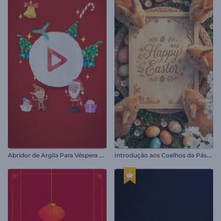
A
bridor de Argila Para Véspera de Natal
I
ntrodução aos Coelhos da Páscoa Realistas