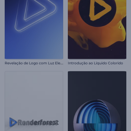
R
evelação de Logo com Luz Elegante
Introdução ao Líquido Colorido