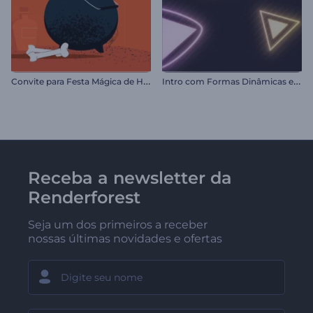
C
onvite para Festa Mágica de Halloween
I
ntro com Formas Dinâmicas em Neon
Receba a newsletter da
Renderforest
Seja um dos primeiros a receber
nossas últimas novidades e ofertas