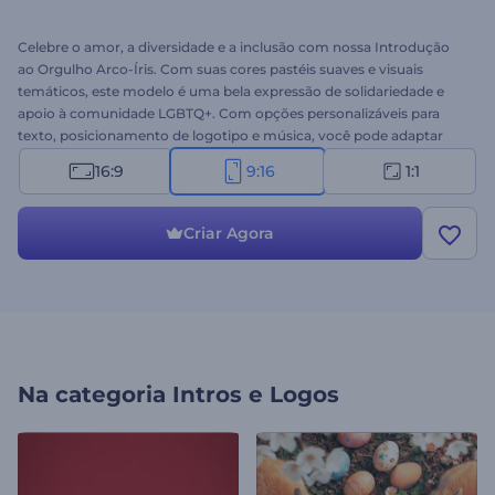
Celebre o amor, a diversidade e a inclusão com nossa Introdução
ao Orgulho Arco-Íris. Com suas cores pastéis suaves e visuais
temáticos, este modelo é uma bela expressão de solidariedade e
apoio à comunidade LGBTQ+. Com opções personalizáveis para
texto, posicionamento de logotipo e música, você pode adaptar
esta introdução para adequar à sua mensagem e identidade.
16:9
9:16
1:1
Perfeito para eventos do Mês do Orgulho, iniciativas LGBTQ+ ou
qualquer ocasião em que você queira espalhar mensagens de amor
e igualdade. Experimente agora!
Criar Agora
Na categoria
Intros e Logos