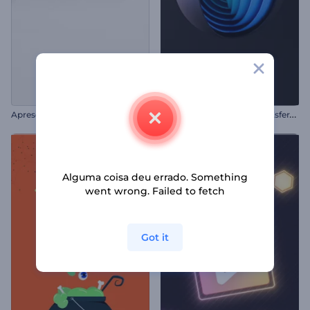
A
presentação de Logo - Brilho Elegante
A
presentação de Logo de Esfera em Camadas
Alguma coisa deu errado. Something
went wrong. Failed to fetch
Got it