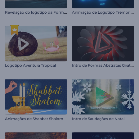
R
evelação do logotipo da Fórmula 1
A
nimação de Logotipo Tremor Neon
I
ntro de Formas Abstratas Giratórias
Logotipo Aventura Tropical
Animações de Shabbat Shalom
Intro de Saudações de Natal