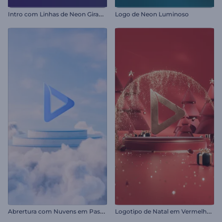
I
ntro com Linhas de Neon Girando
Logo de Neon Luminoso
A
brertura com Nuvens em Pastel
L
ogotipo de Natal em Vermelho Rubi