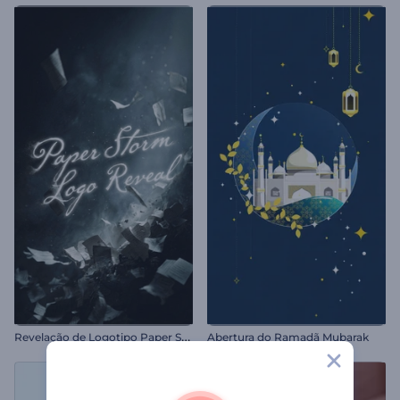
R
evelação de Logotipo Paper Storm
Abertura do Ramadã Mubarak