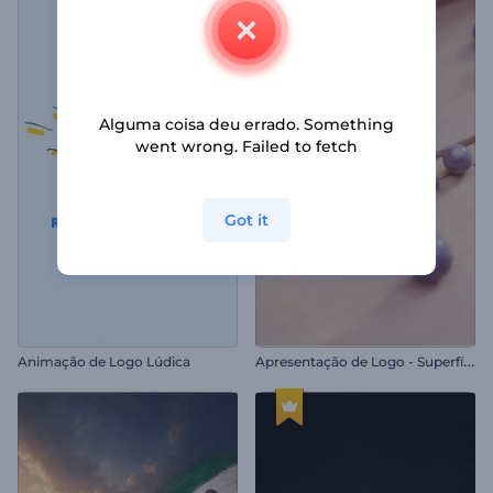
Alguma coisa deu errado. Something
went wrong. Failed to fetch
Got it
A
presentação de Logo - Superfície de Mosaico
Animação de Logo Lúdica