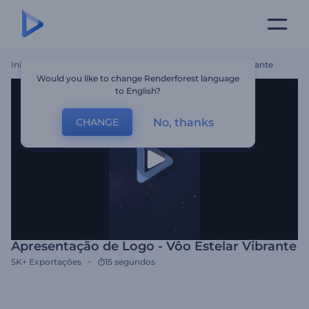
Início
Templates
Apresentação De Logo - Vôo Estelar Vibrante
Would you like to change Renderforest language
to English?
No, thanks
CHANGE
Apresentação de Logo - Vôo Estelar Vibrante
5K+
Exportações
15 segundos