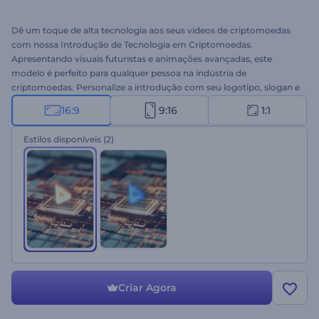
Dê um toque de alta tecnologia aos seus vídeos de criptomoedas
com nossa Introdução de Tecnologia em Criptomoedas.
Apresentando visuais futuristas e animações avançadas, este
modelo é perfeito para qualquer pessoa na indústria de
criptomoedas. Personalize a introdução com seu logotipo, slogan e
música de fundo preferida para criar uma introdução personalizada
16:9
9:16
1:1
e profissional. Ideal para introduções relacionadas a criptomoedas,
projetos de blockchain, anúncios de ICO, aberturas de
Estilos disponíveis
(2)
apresentações de tecnologia e muito mais. Crie uma introdução
impressionante hoje mesmo!
Criar Agora