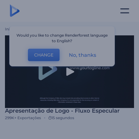
Início
Templates
Apresentação De Logo - Fluxo Especular
Would you like to change Renderforest language
to English?
No, thanks
CHANGE
Apresentação de Logo - Fluxo Especular
299K+
Exportações
15 segundos