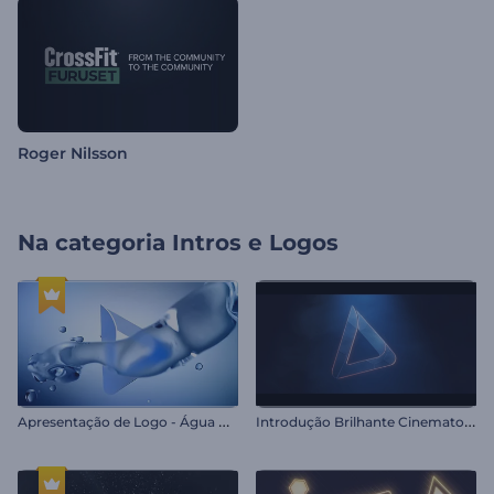
Roger Nilsson
Na categoria
Intros e Logos
A
presentação de Logo - Água Refrescante
I
ntrodução Brilhante Cinematográfica