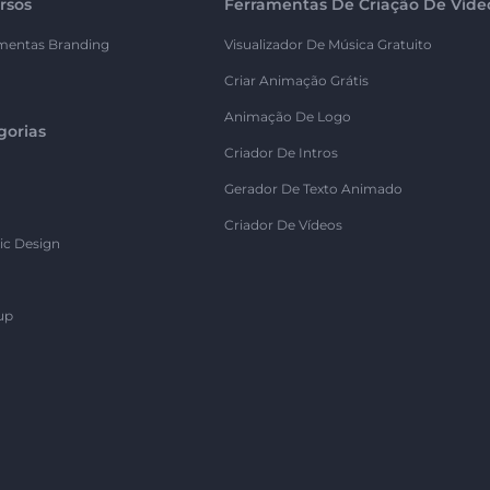
rsos
Ferramentas De Criação De Víde
mentas Branding
Visualizador De Música Gratuito
Criar Animação Grátis
Animação De Logo
gorias
Criador De Intros
Gerador De Texto Animado
Criador De Vídeos
ic Design
up