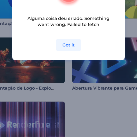
Alguma coisa deu errado. Something
Apresentação de Logo - Linhas Giratórias
Coelho da Páscoa
went wrong. Failed to fetch
Got it
Apresentação de Logo - Explosão Épica
Abertura Vibrante para Gam