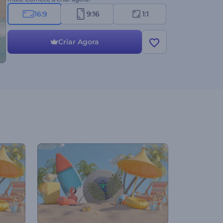
16:9
9:16
1:1
Criar Agora