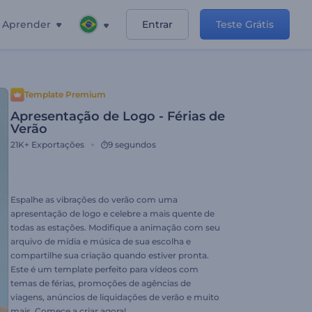
Aprender
Entrar
Teste Grátis
Template Premium
Apresentação de Logo - Férias de
Verão
21K+
Exportações
9 segundos
Espalhe as vibrações ​​do verão com uma
apresentação de logo e celebre a mais quente de
todas as estações. Modifique a animação com seu
arquivo de mídia e música de sua escolha e
compartilhe sua criação quando estiver pronta.
Este é um template perfeito para vídeos com
temas de férias, promoções de agências de
viagens, anúncios de liquidações de verão e muito
mais. Comece a criar agora!