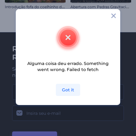
I
ntrodução fofa do coelhinho da Páscoa
A
bertura com Pedras Gravitacionais
Receba a newsletter da
Renderforest
Alguma coisa deu errado. Something
Seja um dos primeiros a receber
went wrong. Failed to fetch
nossas últimas novidades e ofertas
Got it