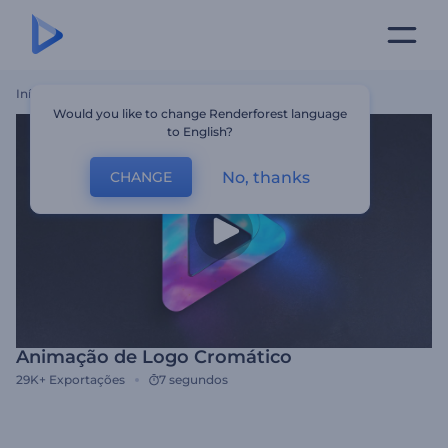
Início
Templates
Animação De Logo Cromático
Would you like to change Renderforest language
to English?
No, thanks
CHANGE
Animação de Logo Cromático
29K+
Exportações
7 segundos