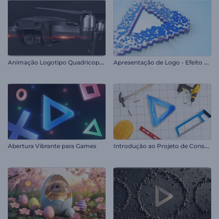
A
nimação Logotipo Quadricoptero
A
presentação de Logo - Efeito Glitch Pixelado
I
ntrodução ao Projeto de Construção
Abertura Vibrante para Games