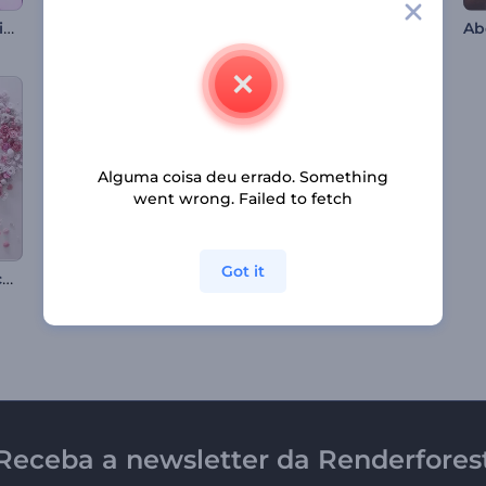
Intro com Formas Dinâmicas em Neon
Abertura de Guirlanda de Natal
Saudações Florais do 8 de Março
Alguma coisa deu errado. Something
went wrong. Failed to fetch
Got it
Introdução do Coração de Flores do Dia dos Namorados
Revelação de Logo Museu de Arte
Introdução Contagem Regressiva do Túnel Cósmico
Receba a newsletter da Renderfores