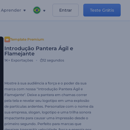
Aprender
Entrar
Teste Grátis
Template Premium
Introdução Pantera Ágil e
Flamejante
1K+
Exportações
12 segundos
Mostre à sua audiência a força e o poder da sua
marca com nossa "Introdução Pantera Ágil e
Flamejante". Deixe a pantera em chamas correr
pela tela e revelar seu logotipo em uma explosão
de partículas ardentes. Personalize com o nome da
sua empresa, slogan, logotipo e uma trilha sonora
impactante para causar uma impressão desde o
primeiro segundo. Perfeito para marcas que
desejam transmitir velocidade, força e energia por