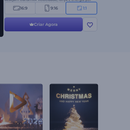
meio de uma introdução eletrizante. Crie agora e
16:9
9:16
1:1
potencialize sua marca!
Criar Agora