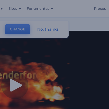
Sites
Ferramentas
Preços
No, thanks
CHANGE