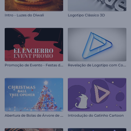
Intro - Luzes do Diwali
Logotipo Clássico 3D
P
romoção de Evento - Festas de São Firmino
R
evelação de Logotipo com Contornos Limpos
A
bertura de Bolas de Árvore de Natal
Introdução do Gatinho Cartoon