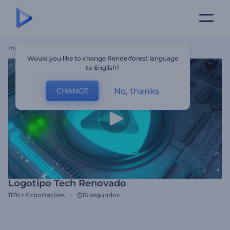
Início
Templates
Logotipo Tech Renovado
Would you like to change Renderforest language
to English?
No, thanks
CHANGE
Logotipo Tech Renovado
117K+
Exportações
16 segundos