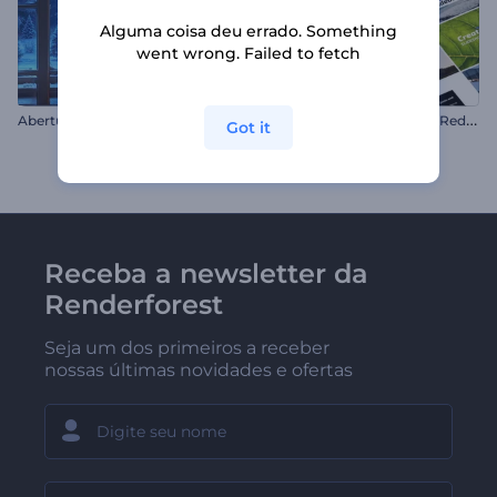
Alguma coisa deu errado. Something
went wrong. Failed to fetch
T
ipografia Minimalista para Redes Sociais
Abertura de Urso de Natal
Got it
Receba a newsletter da
Renderforest
Seja um dos primeiros a receber
nossas últimas novidades e ofertas