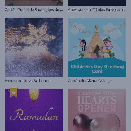
C
artão Postal de Saudações de Férias
Abertura com Títulos Explosivos
Intro com Neve Brilhante
Cartão do Dia da Criança