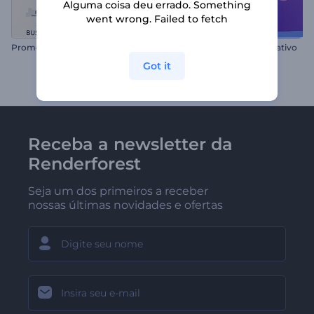
Alguma coisa deu errado. Something
went wrong. Failed to fetch
P
romoção com Personagens Business
Promoção Sucesso Corporativo
Got it
Receba a newsletter da
Renderforest
Seja um dos primeiros a receber
nossas últimas novidades e ofertas