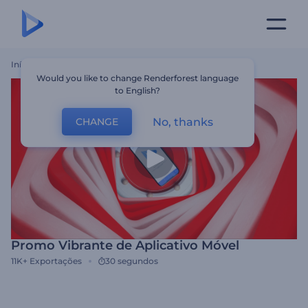
Início
Templates
Promo Vibrante De Aplicativo Móvel
Would you like to change Renderforest language
to English?
No, thanks
CHANGE
Promo Vibrante de Aplicativo Móvel
11K+
Exportações
30 segundos