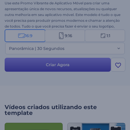
Use este Promo Vibrante de Aplicativo Móvel para criar uma
apresentação única de novos recursos, atualizações ou qualquer
outra melhoria em seu aplicativo móvel. Este modelo é tudo o que
você precisa para produzir promos modernos e chamar a atenção
de todos. Tudo o que você precisa fazer é enviar o seu logotipo,
inserir os textos e aguardar que a mágica aconteça. Desenvolvido
16:9
9:16
1:1
especialmente para apresentações de aplicativos, demos,
divulgação de novos recursos e muito mais. Experimente agora!
Panorâmica | 30 Segundos
Criar Agora
Vídeos criados utilizando este
template