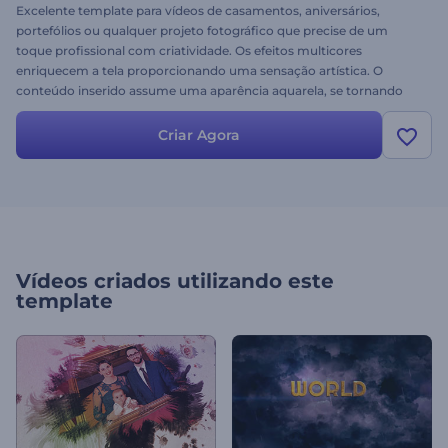
Excelente template para vídeos de casamentos, aniversários,
portefólios ou qualquer projeto fotográfico que precise de um
toque profissional com criatividade. Os efeitos multicores
enriquecem a tela proporcionando uma sensação artística. O
conteúdo inserido assume uma aparência aquarela, se tornando
um slideshow perfeito. Experimente hoje!
Criar Agora
Vídeos criados utilizando este
template