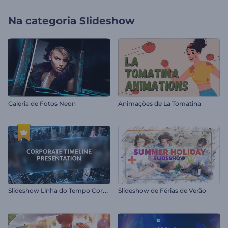
Na categoria
Slideshow
Galeria de Fotos Neon
Animações de La Tomatina
S
lideshow Linha do Tempo Corporativa
Slideshow de Férias de Verão