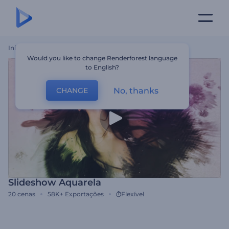
Início
Templates
Slideshow Aquarela
Would you like to change Renderforest language
to English?
No, thanks
CHANGE
Slideshow Aquarela
20
cenas
58K+
Exportações
Flexível