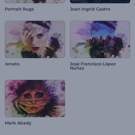
Portrait Rugs
Joan Ingrid Castro
renato
José Francisco López
Núñez
Mark Abady