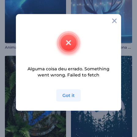
A
nimação Logotipo Globo Digital
R
evelação do logotipo da rena de Natal
Alguma coisa deu errado. Something
went wrong. Failed to fetch
Got it