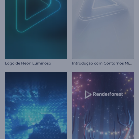
I
ntrodução com Contornos Minimalistas
Logo de Neon Luminoso