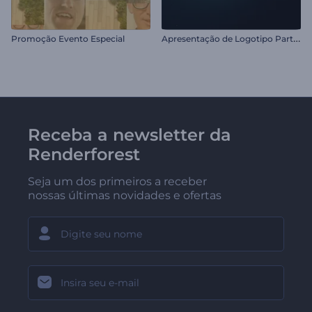
A
presentação de Logotipo Partículas em Colisão
Promoção Evento Especial
Receba a newsletter da
Renderforest
Seja um dos primeiros a receber
nossas últimas novidades e ofertas