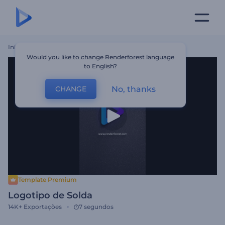
Início
Templates
Logotipo De Solda
Would you like to change Renderforest language
to English?
No, thanks
CHANGE
Template Premium
Logotipo de Solda
14K+
Exportações
7 segundos