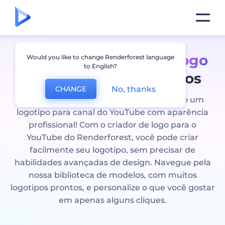
Crie um maravilhoso
Logo
Would you like to change Renderforest language
to English?
de YouTube
em minutos
No, thanks
CHANGE
Leve sua marca ao próximo nível usando um
logotipo para canal do YouTube com aparência
profissional! Com o criador de logo para o
YouTube do Renderforest, você pode criar
facilmente seu logotipo, sem precisar de
habilidades avançadas de design. Navegue pela
nossa biblioteca de modelos, com muitos
logotipos prontos, e personalize o que você gostar
em apenas alguns cliques.