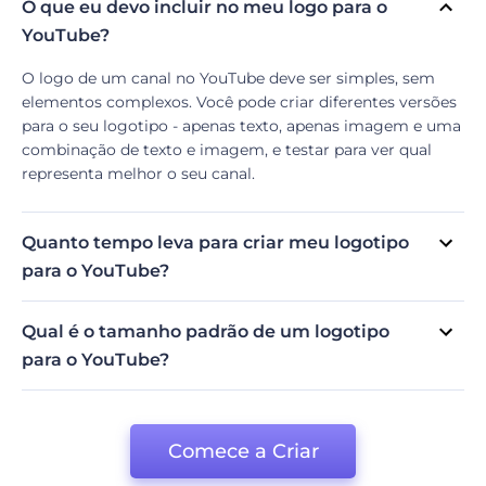
O que eu devo incluir no meu logo para o
YouTube?
O logo de um canal no YouTube deve ser simples, sem
elementos complexos. Você pode criar diferentes versões
para o seu logotipo - apenas texto, apenas imagem e uma
combinação de texto e imagem, e testar para ver qual
representa melhor o seu canal.
Quanto tempo leva para criar meu logotipo
para o YouTube?
Geralmente, isso depende do criador de logotipos para o
YouTube que você estiver usando para fazer seu logo.
Qual é o tamanho padrão de um logotipo
Alguns serviços, como o Renderforest, permitem que
para o YouTube?
você crie seu logotipo em apenas alguns minutos,
Recomendamos uma tela quadrada de 1:1 para um
seguindo algumas instruções simples.
logotipo de alta qualidade. No entanto, você sempre pode
alterar o tamanho do seu logotipo, dependendo das suas
Comece a Criar
necessidades.