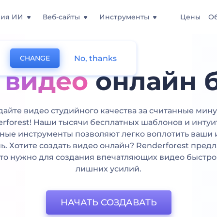
ния ИИ
Веб-сайты
Инструменты
Цены
О
No, thanks
CHANGE
 видео
онлайн 
дайте видео студийного качества за считанные мину
rforest! Наши тысячи бесплатных шаблонов и инту
ные инструменты позволяют легко воплотить ваши 
ь. Хотите создать видео онлайн? Renderforest предл
что нужно для создания впечатляющих видео быстро
лишних усилий.
НАЧАТЬ СОЗДАВАТЬ