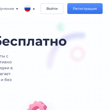
бучение
Войти
Регистрация
бесплатно
ты с
итивно
идеи в
агает
 и без