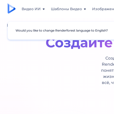
Видео ИИ
Шаблоны Видео
Изображе
Главная
Создайте видео
онлайн бесплатно
Would you like to change Renderforest language to English?
Создайте
Соз
Rende
понят
жизн
всё, 