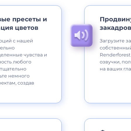
ые пресеты и
Продвин
ция цветов
закадров
оций с нашей
Загрузите з
тельно
собственный
деленные чувства и
Renderforest
ность любого
озвучки, пол
 тщательно
на ваших гла
ьте немного
ектам, создав