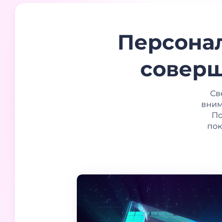
Персонал
соверш
Св
вним
По
пок