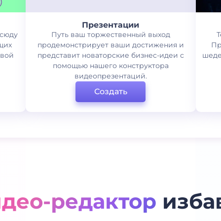
Презентации
всюду
Путь ваш торжественный выход
Т
щих
продемонстрирует ваши достижения и
Пр
свой
представит новаторские бизнес-идеи с
шеде
помощью нашего конструктора
видеопрезентаций.
Создать
идео-редактор
избав