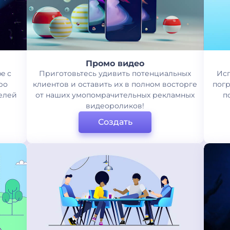
Промо видео
e с
Приготовьтесь удивить потенциальных
Исп
ро
клиентов и оставить их в полном восторге
погр
телей
от наших умопомрачительных рекламных
п
видеороликов!
Создать