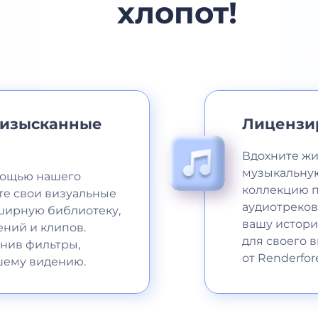
хлопот!
 изысканные
Лицензи
Вдохните жи
музыкальную
мощью нашего
коллекцию 
те свои визуальные
аудиотреков
ширную библиотеку,
вашу истори
ений и клипов.
для своего 
енив фильтры,
от Renderfore
шему видению.