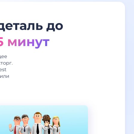
деталь до
5 минут
щее
торг.
est
 или