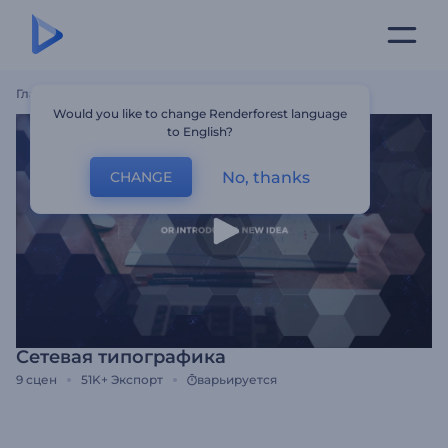
Главная
Шаблоны
Сетевая Типографика
Would you like to change Renderforest language
to English?
No, thanks
CHANGE
Сетевая типографика
9
сцен
51K+
Экспорт
варьируется