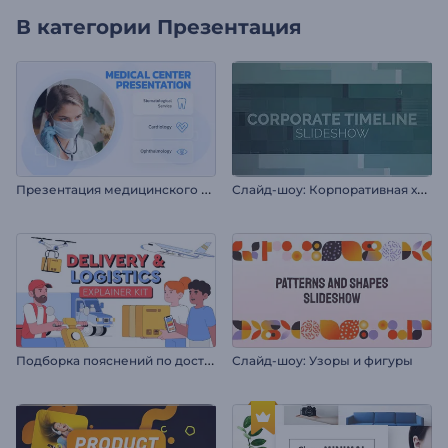
В категории
Презентация
П
резентация медицинского центра
С
лайд-шоу: Корпоративная хронология
П
одборка пояснений по доставке и логистике
Слайд-шоу: Узоры и фигуры