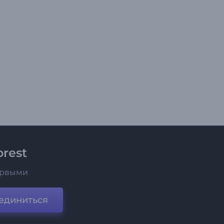
rest
ервыми
единиться