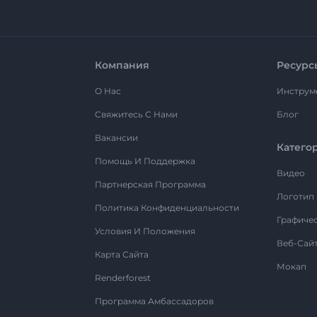
Компания
Ресурс
О Нас
Инструм
Свяжитесь С Нами
Блог
Вакансии
Катего
Помощь И Поддержка
Видео
Партнерская Программа
Логотип
Политика Конфиденциальности
Графиче
Условия И Положения
Веб-Сай
Карта Сайта
Мокап
Renderforest
Программа Амбассадоров