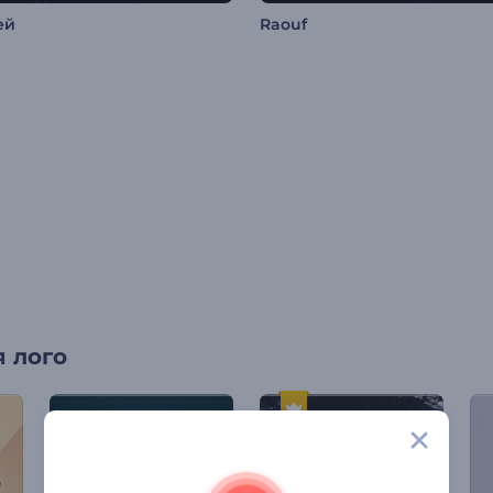
ей
Raouf
 лого