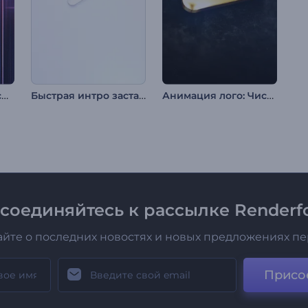
Интро "Хроматическая рефракция"
Быстрая интро заставка для бизнеса
Анимация лого: Чистый металл
соединяйтесь к рассылке Renderfo
айте о последних новостях и новых предложениях п
Присо