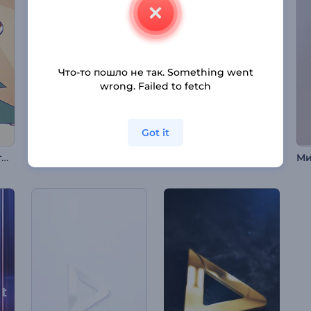
Что-то пошло не так. Something went
wrong. Failed to fetch
Got it
Вступление к мультфильму «Рождественский подарок»
Заставка "Волшебный Снежный Шар"
Интро "Астероидный Удар"