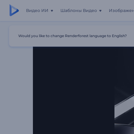
Видео ИИ
Шаблоны Видео
Изображе
Главная
Шаблоны
Интро Светящаяся Платина
Would you like to change Renderforest language to English?