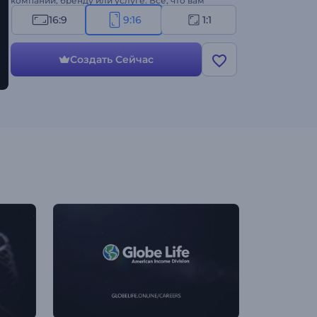
компании, бренду или услуге. Все, что вам
нужно сделать, это загрузить свой логотип,
16:9
9:16
1:1
написать название и слоган вашей компании и
подождать несколько минут, чтобы получить
профессионально анимированную видео
Создать Сейчас
заставку. Идеально подходит для продвижения
продуктов или услуг, корпоративных
видеороликов, презентаций компаний, интро и
аутро каналов, телевизионных рекламных
роликов и многого другого. Попробуйте уже
прямо сейчас!