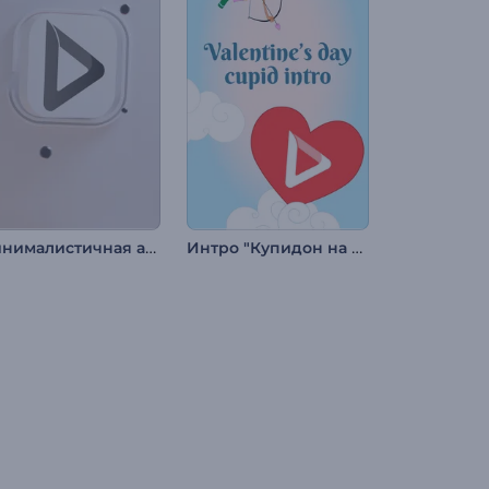
Минималистичная анимация лого во вращении
Интро "Купидон на День святого Валентина"