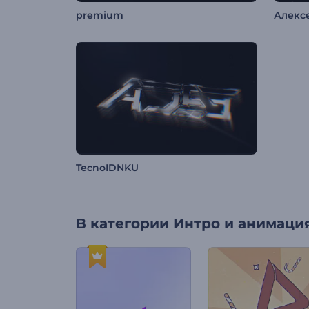
premium
Алекс
TecnoIDNKU
В категории
Интро и анимация