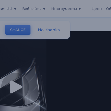
ния ИИ
Веб-сайты
Инструменты
Цены
Об
No, thanks
CHANGE