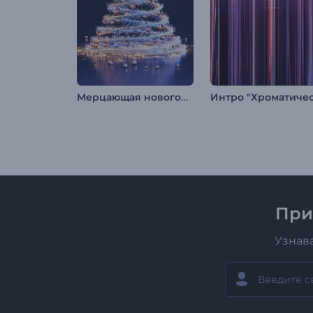
Мерцающая новогодняя елка
При
Узнав