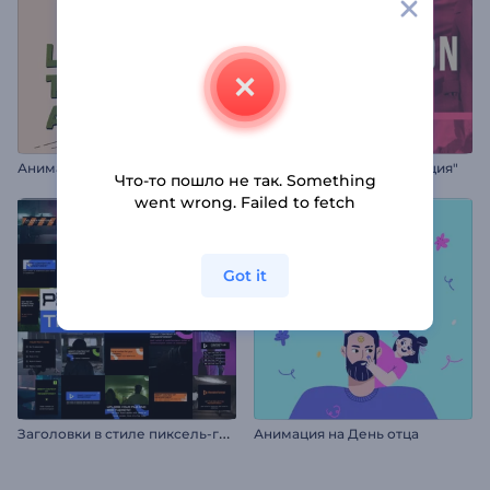
А
нимации к празднику Томатина
Заставка "Фешен коллекция"
Что-то пошло не так. Something
went wrong. Failed to fetch
Got it
З
аголовки в стиле пиксель-глитч
Анимация на День отца