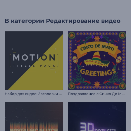
В категории
Редактирование видео
Н
абор для видео: Заголовки в движении
П
оздравление с Синко Де Майо