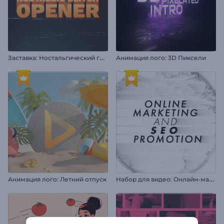
З
аставка: Ностальгический глитч
Анимация лого: 3D Пиксели
Н
абор для видео: Онлайн-маркетинг и SEO
Анимация лого: Летний отпуск