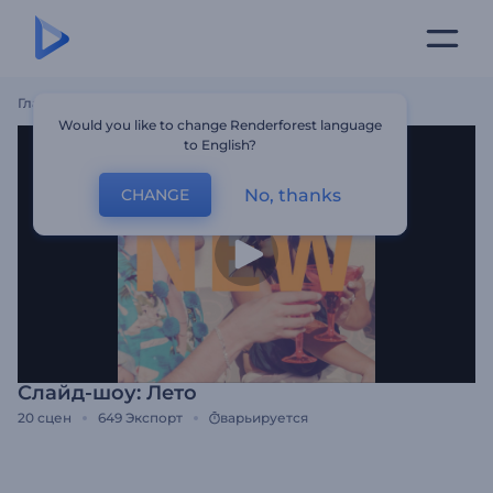
Главная
Шаблоны
Слайд-Шоу: Лето
Would you like to change Renderforest language
to English?
No, thanks
CHANGE
Слайд-шоу: Лето
20
сцен
649
Экспорт
варьируется