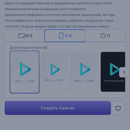
Красота художественного выражения кроется в простоте.
Минималистичная анимация лого позволит
продемонстрировать логотип компании лаконично, но при
этом эффектно. Как использовать шаблон: загрузите свой
логотип, и ваше видео будет готово за несколько минут.
Шаблон отлично подходит для создания корпоративных
16:9
9:16
1:1
роликов, рекламы для ТВ, бизнес-презентаций и многого
другого. Используйте силу минимализма, чтобы создать
Доступные стили
(6)
стильный видеоролик для своего бренда или проекта!
Создать Сейчас