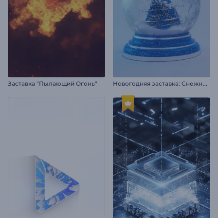
Н
овогодняя заставка: Снежный шар
Заставка "Пылающий Огонь"