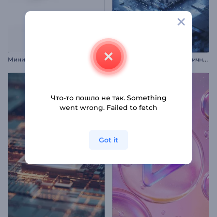
М
инималистичная заставка с логотипом
И
нтро заставка: Футуристичный хай-тек
Что-то пошло не так. Something
went wrong. Failed to fetch
Got it