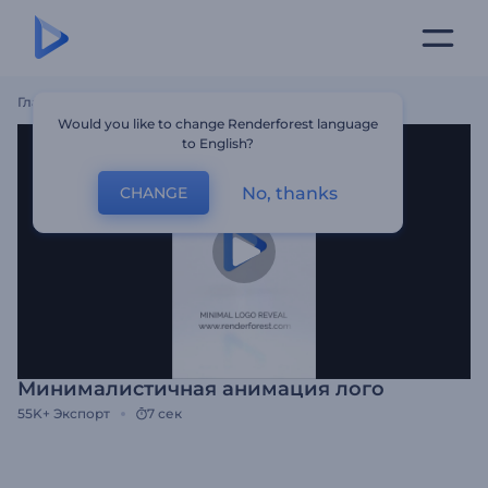
Главная
Шаблоны
Минималистичная Анимация Лого
Would you like to change Renderforest language
to English?
No, thanks
CHANGE
Минималистичная анимация лого
55K+
Экспорт
7 сек