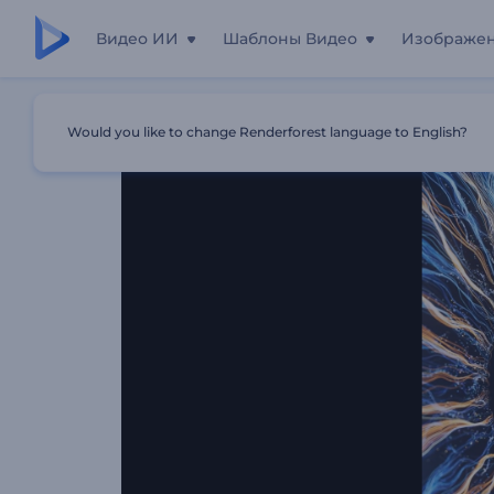
Видео ИИ
Шаблоны Видео
Изображе
Главная
Шаблоны
Интро Реалистичный Глаз
Would you like to change Renderforest language to English?