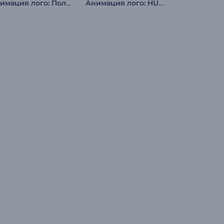
Анимация лого: Полет к звездам
Анимация лого: HUD-дисплей