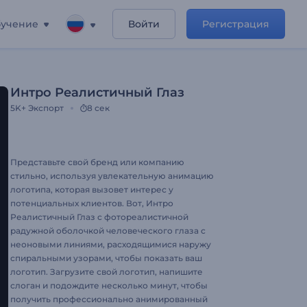
учение
Войти
Регистрация
Интро Реалистичный Глаз
5K+
Экспорт
8 сек
Представьте свой бренд или компанию
стильно, используя увлекательную анимацию
логотипа, которая вызовет интерес у
потенциальных клиентов. Вот, Интро
Реалистичный Глаз с фотореалистичной
радужной оболочкой человеческого глаза с
неоновыми линиями, расходящимися наружу
спиральными узорами, чтобы показать ваш
логотип. Загрузите свой логотип, напишите
слоган и подождите несколько минут, чтобы
получить профессионально анимированный