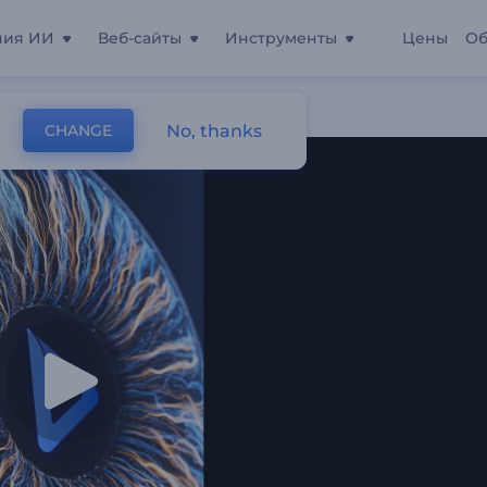
ния ИИ
Веб-сайты
Инструменты
Цены
Об
No, thanks
CHANGE