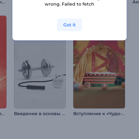
Анимация лого: Огненный вихрь
Анимация лого: Цифровой глобус
Вступление к комедийному шоу
wrong. Failed to fetch
Got it
Вступление к «Сверкающей рождественской елке»
Введение в основы спортзала
Вступление к «Чудо-снежному шару»