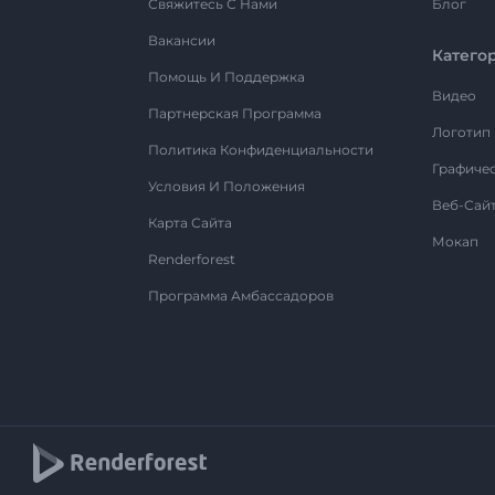
Свяжитесь С Нами
Блог
Вакансии
Катего
Помощь И Поддержка
Видео
Партнерская Программа
Логотип
Политика Конфиденциальности
Графиче
Условия И Положения
Веб-Сай
Карта Сайта
Мокап
Renderforest
Программа Амбассадоров