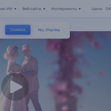
ния ИИ
Веб-сайты
Инструменты
Цены
Об
атуэтка"
No, thanks
CHANGE