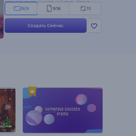
отражающее ваш уникальный стиль. Кроме
того, выберите идеальную романтическую
16:9
9:16
1:1
фоновую музыку, чтобы задать настроение и
добавить нотку романтики в видео с
Создать Сейчас
приглашением. Сделайте пригласительный
прямо сейчас и превратите свое свадебное
уведомление в произведение искусства!