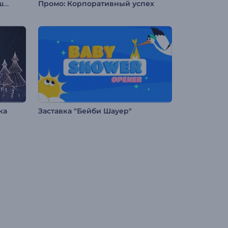
Уютное новогоднее слайд-шоу
Промо: Корпоративный успех
ка
Заставка "Бейби Шауер"