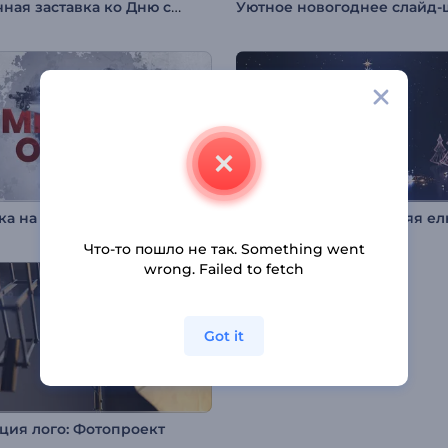
Цветочная заставка ко Дню св. Валентина
Заставка на военную тематику / День Победы
Мерцающая новогодняя ел
Что-то пошло не так. Something went
wrong. Failed to fetch
Got it
ция лого: Фотопроект