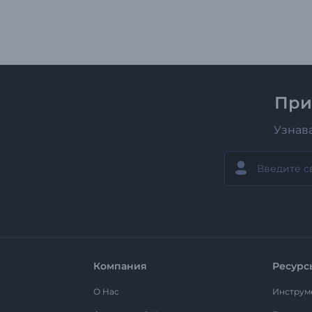
При
Узнав
Компания
Ресурс
О Нас
Инструм