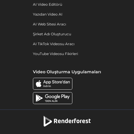
AI Video Editörü
Yazıdan Video AI
AI Web Sitesi Aracı
Şirket Adı Oluşturucu
AI TikTok Videosu Aracı
YouTube Videosu Fikirleri
Video Oluşturma Uygulamaları