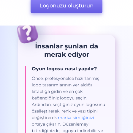
Logonuzu oluşturun
İnsanlar şunları da
merak ediyor
Oyun logosu nasıl yapılır?
Önce, profesyonelce hazırlanmış
logo tasarımlarının yer aldığı
kitaplığa gidin ve en çok
beğendiğiniz logoyu seçin.
Ardından, seçtiğiniz oyun logosunu
özelleştirerek, renk ve yazı tipini
değiştirerek
marka kimliğinizi
ortaya çıkarın. Düzenlemeyi
bitirdiğinizde, logoyu indirebilir ve