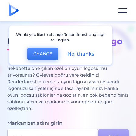
Would you like to change Renderforest language
Ücretsiz online oyun
Logo
to English?
Tasarlayıcı
No, thanks
CHANGE
Rekabette öne çıkan özel bir oyun logosu mu
arıyorsunuz? Öyleyse doğru yere geldiniz!
Renderforest'ın ücretsiz oyun logosu aracı ile kendi
logonuzu saniyeler içinde tasarlayabilirsiniz. Harika
oyun logosu şablonlarına göz atın, en çok beğendiğiniz
şablonu seçin ve markanızın yönergelerine göre
özelleştirin.
Markanızın adını girin