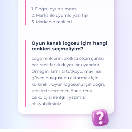
1. Doğru oyun simgesi
2. Marka ile uyumlu yazı tipi
3. Markanın renkleri
Oyun kanalı logosu içim hangi
renkleri seçmeliyim?
Logo renklerini akıllıca seçin çünkü
her renk farklı duygular uyandırır.
Örneğin; kırmızı tutkuyu, mavi ise
güven duygusunu aktarmak için
kullanılır. Oyun logosunu için doğru
renkleri seçmeden önce, renk
psikolojisi ile ilgili yazımızı
okuyabilirsiniz.