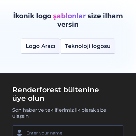
İkonik logo
şablonlar
size ilham
versin
Logo Aracı
Teknoloji logosu
Renderforest bültenine
üye olun
Son haber ve tekliflerimiz ilk olarak size
ulaşsın