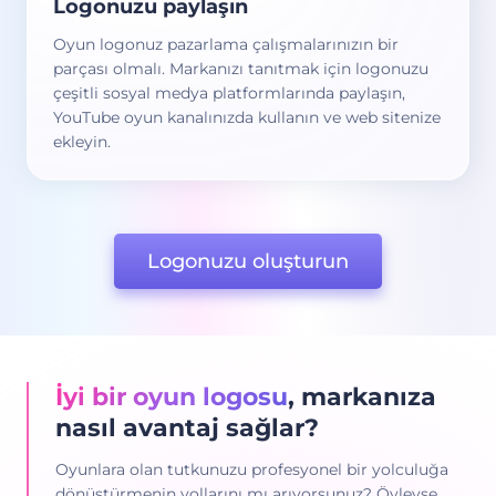
Logonuzu paylaşın
Oyun logonuz pazarlama çalışmalarınızın bir
parçası olmalı. Markanızı tanıtmak için logonuzu
çeşitli sosyal medya platformlarında paylaşın,
YouTube oyun kanalınızda kullanın ve web sitenize
ekleyin.
Logonuzu oluşturun
İyi bir oyun logosu
, markanıza
nasıl avantaj sağlar?
Oyunlara olan tutkunuzu profesyonel bir yolculuğa
dönüştürmenin yollarını mı arıyorsunuz? Öyleyse,