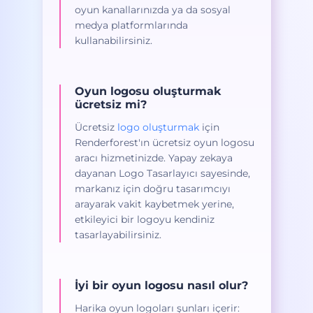
oyun kanallarınızda ya da sosyal
medya platformlarında
kullanabilirsiniz.
Oyun logosu oluşturmak
ücretsiz mi?
Ücretsiz
logo oluşturmak
için
Renderforest'ın ücretsiz oyun logosu
aracı hizmetinizde. Yapay zekaya
dayanan Logo Tasarlayıcı sayesinde,
markanız için doğru tasarımcıyı
arayarak vakit kaybetmek yerine,
etkileyici bir logoyu kendiniz
tasarlayabilirsiniz.
İyi bir oyun logosu nasıl olur?
Harika oyun logoları şunları içerir: