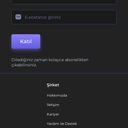
Katıl
Dilediğiniz zaman kolayca abonelikten
çıkabilirsiniz.
Şirket
Hakkımızda
İletişim
Kariyer
Yardım Ve Destek