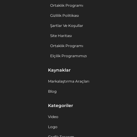
Ortaklık Programı
Gizlilik Politikası
Şartlar Ve Koşullar
Site Haritası
Ortaklık Programı
Elçilik Programımızı
Kaynaklar
Markalaştırma Araçları
Blog
Kategoriler
Video
Logo
Grafik Tasarım