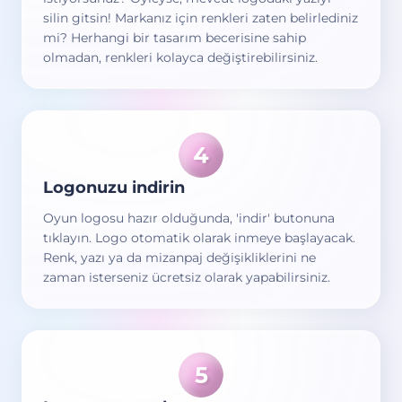
silin gitsin! Markanız için renkleri zaten belirlediniz
mi? Herhangi bir tasarım becerisine sahip
olmadan, renkleri kolayca değiştirebilirsiniz.
Logonuzu indirin
Oyun logosu hazır olduğunda, 'indir' butonuna
tıklayın. Logo otomatik olarak inmeye başlayacak.
Renk, yazı ya da mizanpaj değişikliklerini ne
zaman isterseniz ücretsiz olarak yapabilirsiniz.