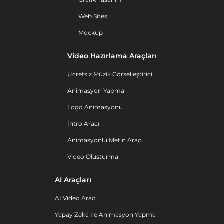
Web Sitesi
Mockup
Video Hazırlama Araçları
Ücretsiz Müzik Görselleştirici
Animasyon Yapma
Logo Animasyonu
İntro Aracı
Animasyonlu Metin Aracı
Video Oluşturma
AI Araçları
AI Video Aracı
Yapay Zeka Ile Animasyon Yapma