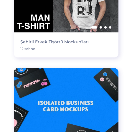
Şehirli Erkek Tişörtü Mockup’ları
12 sahne