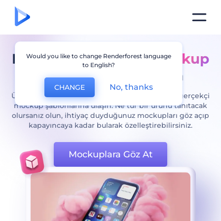
Kullanımı Kolay Bir
Mockup
Would you like to change Renderforest language
to English?
Aracı
ile İşe Başlayın
No, thanks
CHANGE
Ücretsiz mockup aracımızın yardımıyla en foto-gerçekçi
mockup şablonlarına ulaşın. Ne tür bir ürünü tanıtacak
olursanız olun, ihtiyaç duyduğunuz mockupları göz açıp
kapayıncaya kadar bularak özelleştirebilirsiniz.
Mockuplara Göz At