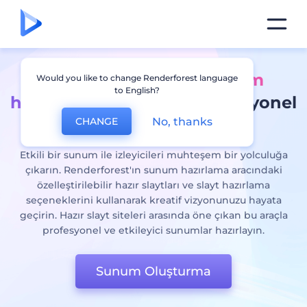
Slayt hazırlama ve sunum
Would you like to change Renderforest language
to English?
hazırlama
için online profesyonel
No, thanks
CHANGE
araç
Etkili bir sunum ile izleyicileri muhteşem bir yolculuğa
çıkarın. Renderforest'ın sunum hazırlama aracındaki
özelleştirilebilir hazır slaytları ve slayt hazırlama
seçeneklerini kullanarak kreatif vizyonunuzu hayata
geçirin. Hazır slayt siteleri arasında öne çıkan bu araçla
profesyonel ve etkileyici sunumlar hazırlayın.
Sunum Oluşturma