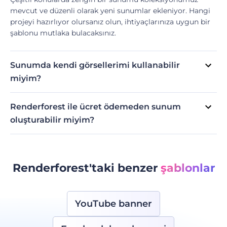
mevcut ve düzenli olarak yeni sunumlar ekleniyor. Hangi
projeyi hazırlıyor olursanız olun, ihtiyaçlarınıza uygun bir
şablonu mutlaka bulacaksınız.
Sunumda kendi görsellerimi kullanabilir
miyim?
Evet, kendi resimlerinizi ekleyebilirsiniz. Resimleri
cihazınızdan ekleyin ya da medya kitaplığından seçin.
Renderforest ile ücret ödemeden sunum
Ardından, sunum aracımızdaki tümleşik düzenleme
oluşturabilir miyim?
özelliklerini kullanarak resimleri çerçeveye uygun hale
Evet, ücretsiz sunum oluşturabilirsiniz. Sunum aracımızda
getirmek için düzenleyin ya da kırpın.
bir dizi ücretsiz sunum şablonu var. Ancak link paylaşma
gibi bazı işlevler, ücret ödemeyen kullanıcılara açık değil.
Şablonların ve düzenleme özelliklerinin tamamına erişim
Renderforest'taki benzer
şablonlar
sağlamak için planınızı yükseltebilir ya da parça başı
ödeme seçeneğini tercih edebilirsiniz.
YouTube banner