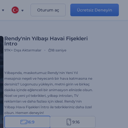
Oturum aç
Ücretsiz Deneyin
Rendy'nin Yılbaşı Havai Fişekleri
İntro
97K+
Dışa Aktarmalar
18 saniye
Yılbaşında, maskotumuz Rendy'nin Yeni Yıl
mesajınızı neşeli ve heyecanlı bir hava katmasına ne
dersiniz? Logonuzu yükleyin, metni girin ve birkaç
dakika içinde eğlenceli bir animasyon elinizde olsun.
Noel ve yeni yıl tebrikleri, yılbaşı introları, TV
reklamları ve daha fazlası için ideal. Rendy'nin
Yılbaşı Hava Fişekleri İntro ile tebrikleriniz daha özel
olsun. Hemen deneyin!
16:9
9:16