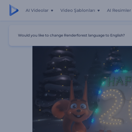
AI Videolar
Video Şablonları
AI Resimler
Ana Sayfa
Şablonlar
Rendy'nin Yılbaşı Havai Fişekleri İn
Would you like to change Renderforest language to English?