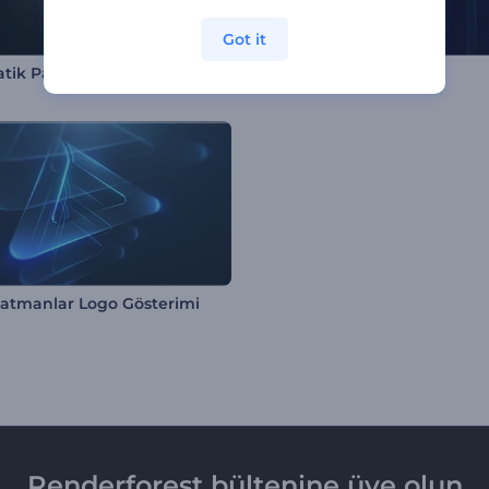
Got it
Sinematik Parıltı Logo Gösterimi
Bilim Kurgu Logo
ı Katmanlar Logo Gösterimi
Renderforest bültenine üye olun