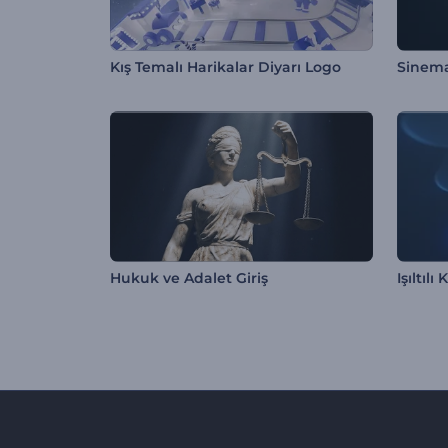
Kış Temalı Harikalar Diyarı Logo
Hukuk ve Adalet Giriş
Işıltıl