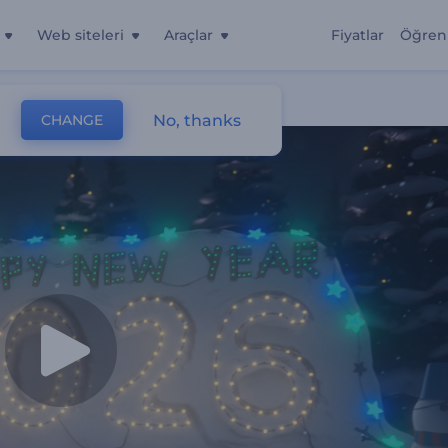
Web siteleri
Araçlar
Fiyatlar
Öğren
tro
No, thanks
CHANGE