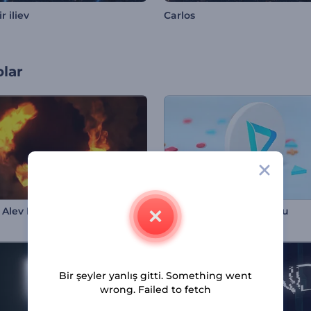
r iliev
Carlos
olar
Alev Logo Gösterimi
Yuvarlanan Şekil Logosu
Bir şeyler yanlış gitti. Something went
wrong. Failed to fetch