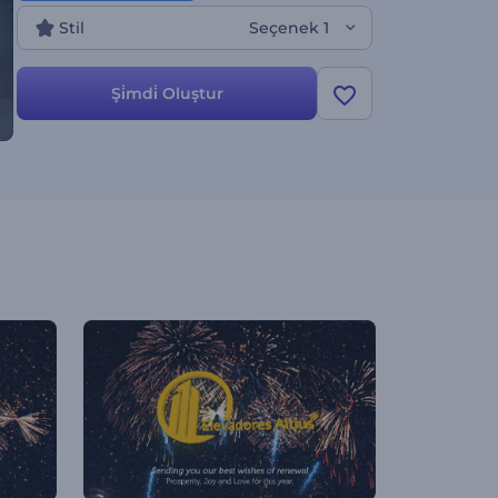
Stil
Seçenek 1
Şi̇mdi̇ Oluştur