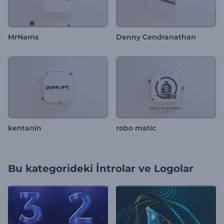
MrNams
Denny Cendranathan
kentanin
robo matic
Bu kategorideki
İntrolar ve Logolar