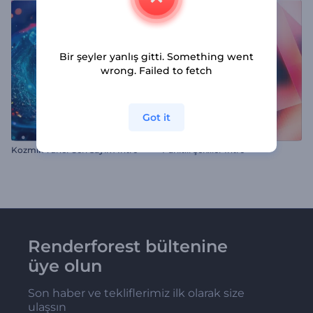
Bir şeyler yanlış gitti. Something went
wrong. Failed to fetch
Got it
Kozmik Tünel Geri Sayım İntro
Parıltılı Şekiller İntro
Renderforest bültenine
üye olun
Son haber ve tekliflerimiz ilk olarak size
ulaşsın