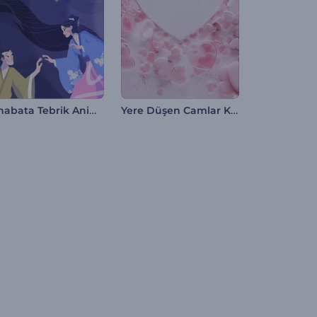
Tanabata Tebrik Animasyonu
Yere Düşen Camlar Kalpler İntro