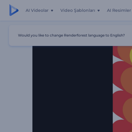
AI Videolar
Video Şablonları
AI Resimler
Ana Sayfa
Şablonlar
LGBTQ Pride Giriş Videosu
Would you like to change Renderforest language to English?