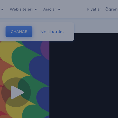
Web siteleri
Araçlar
Fiyatlar
Öğren
No, thanks
CHANGE