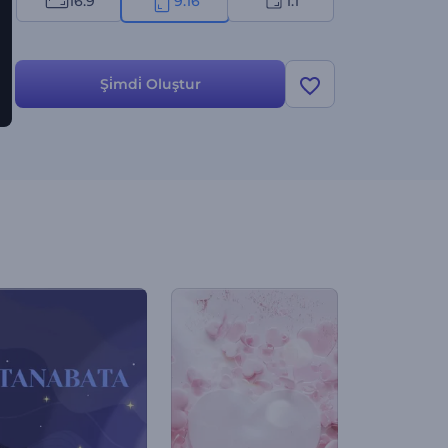
16:9
9:16
1:1
Şi̇mdi̇ Oluştur