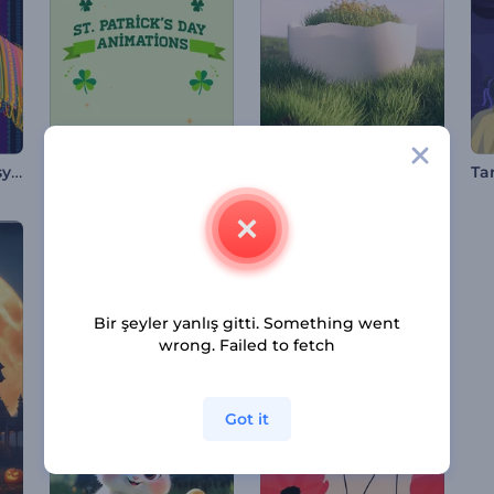
Divali Tebrik Animasyonları
Aziz Patrik Günü Animasyonları
Kırık Paskalya Yumurtası İntro
Bir şeyler yanlış gitti. Something went
wrong. Failed to fetch
Got it