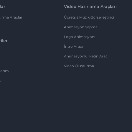
lar
Video Hazırlama Araçları
ırma Araçları
Ücretsiz Müzik Görselleştirici
Animasyon Yapma
Logo Animasyonu
iler
İntro Aracı
Animasyonlu Metin Aracı
Video Oluşturma
sarım
i