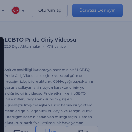
Oturum aç
Ücretsiz Deneyin
LGBTQ Pride Giriş Videosu
220
Dışa Aktarmalar
15 saniye
Aşk ve çeşitliliği kutlamaya hazır mısınız? LGBTQ
Pride Giriş Videosu ile eşitlik ve kabul görme
mesajını izleyicilere aktarın. Gökkuşağı bayraklarını
gururla sallayan animasyon karakterlerinin yer
aldığı bu giriş videosu Pride etkinlikleri, LGBTQ
inisiyatifleri, rengarenk sunum girişleri,
kişiselleştirilmiş mesajlar vs. için harika bir yöntem.
Metinleri girin, logonuzu yükleyin ve zengin Müzik
Kitaplığımızdan bir arkaplan müziği seçin. Hemen
oluşturun; pozitif ve katılımcı bir hava yaratın!