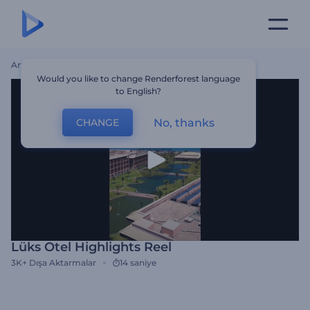
Ana Sayfa
Şablonlar
Lüks Otel Highlights Reel
Would you like to change Renderforest language
to English?
No, thanks
CHANGE
Lüks Otel Highlights Reel
3K+
Dışa Aktarmalar
14 saniye