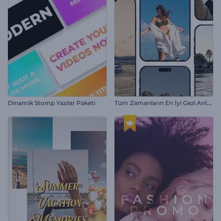
T
üm Zamanların En İyi Gezi Anları
Dinamik Stomp Yazılar Paketi