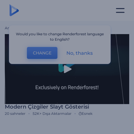
Ana Sayfa
Şablonlar
Modern Çizgiler Slayt Gösterisi
Would you like to change Renderforest language
to English?
No, thanks
CHANGE
Modern Çizgiler Slayt Gösterisi
20
sahneler
52K+
Dışa Aktarmalar
Esnek