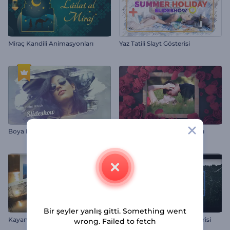
Miraç Kandili Animasyonları
Yaz Tatili Slayt Gösterisi
Boya Fırçası Slayt Gösterisi
Aşk Fotoğraf Çerçeve Açılışı
Bir şeyler yanlış gitti. Something went
Kayan Slayt Gösterileri
Sinematik Foto Slayt Gösterisi
wrong. Failed to fetch