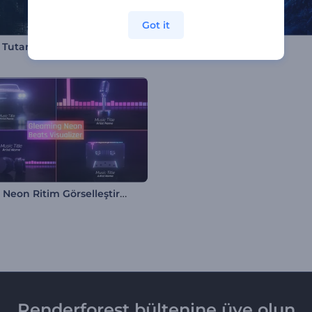
Got it
Tempo Tutan Parçacıklar Müzik Görselleştirici
Melodik Görselleştirici
Parıltılı Neon Ritim Görselleştirici
Renderforest bültenine üye olun