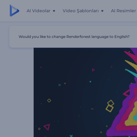
AI Videolar
Video Şablonları
AI Resimler
Ana Sayfa
Şablonlar
Hassas Ritimler Müzik Görselleştiric
Would you like to change Renderforest language to English?