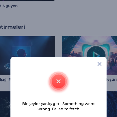
d Nguyen
tirmeleri
şığı Ritim Görselleştirici
Bass Girişi Müzik Görselleştiri
Bir şeyler yanlış gitti. Something went
wrong. Failed to fetch