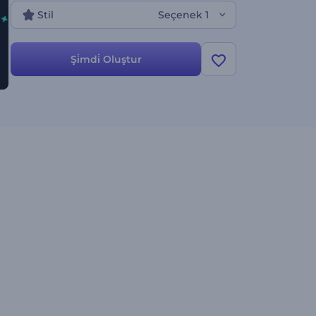
Stil
Seçenek 1
Şi̇mdi̇ Oluştur