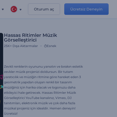
Oturum aç
Ücretsiz Deneyin
Hassas Ritimler Müzik
Görselleştirici
25K+
Dışa Aktarmalar
Esnek
Zevkli renklerin oyununu yansıtın ve bırakın estetik
zevkler müzik projenizi doldursun. Bir tutam
yaratıcılık ve müziğin ritmine göre hareket eden 3
geometrik yapıdan oluşan renkli bir tasarım
müziğiniz için harika olacak ve logonuzu daha
etkileyici hale getirecek. Hassas Ritimler Müzik
Görselleştirici YouTube kanalınız, Vimeo, DJ
tanıtımları, elektronik müzik ve çok daha fazla
müzikal projeniz için idealdir. Hemen deneyin!
Ücretsiz!