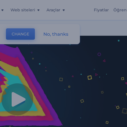
Web siteleri
Araçlar
Fiyatlar
Öğren
i
No, thanks
CHANGE