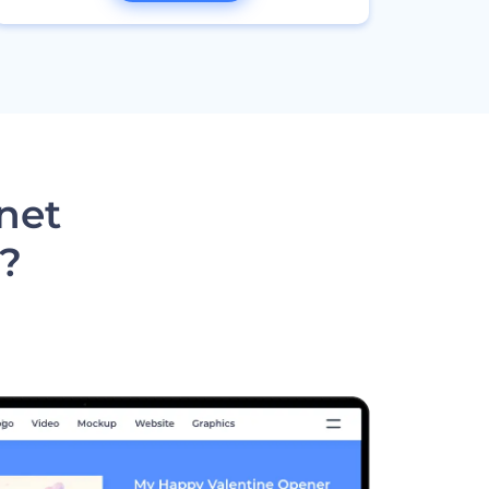
rnet
r?