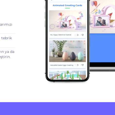
arımızı
 tebrik
yın ya da
ştirin.