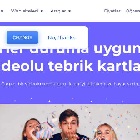
Web siteleri
Araçlar
Fiyatlar
Öğre
No, thanks
CHANGE
Her duruma uygu
ideolu tebrik kartla
Çarpıcı bir videolu tebrik kartı ile en iyi dileklerinize hayat verin.