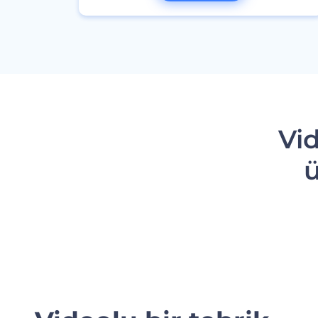
Vid
ü