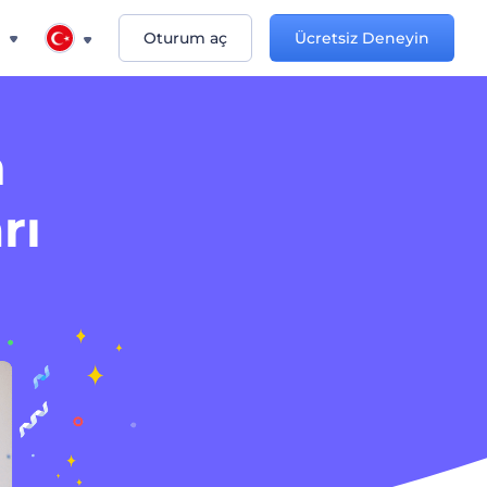
n
Oturum aç
Ücretsiz Deneyin
n
rı