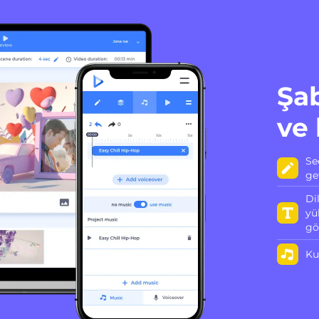
Şa
ve 
Se
ge
Di
yü
gö
Ku