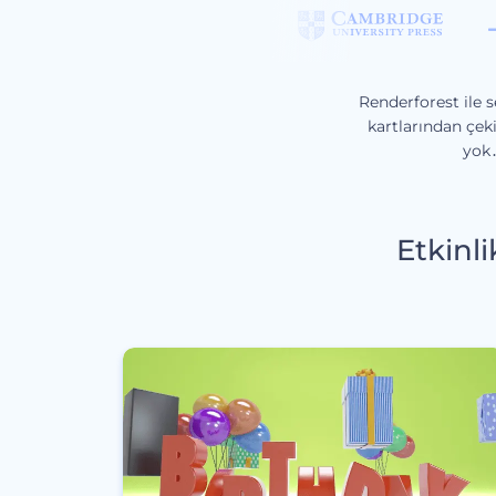
Renderforest ile s
kartlarından çek
yok․
Etkinli