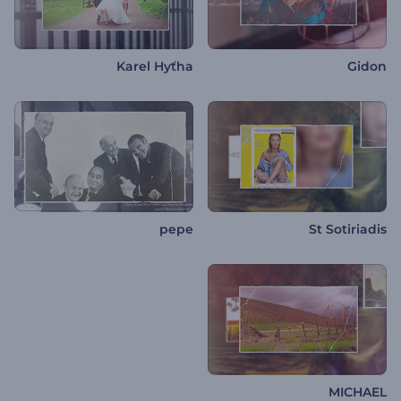
Karel Hyťha
Gidon
pepe
St Sotiriadis
MICHAEL