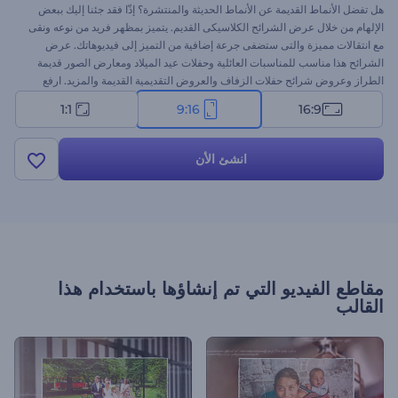
هل تفضل الأنماط القديمة عن الأنماط الحديثة والمنتشرة؟ إذّا فقد جئنا إليك ببعض
الإلهام من خلال عرض الشرائح الكلاسيكى القديم. يتميز بمظهر فريد من نوعه ونقى
مع انتقالات مميزة والتى ستضفى جرعة إضافية من التميز إلى فيديوهاتك. عرض
الشرائح هذا مناسب للمناسبات العائلية وحفلات عيد الميلاد ومعارض الصور قديمة
الطراز وعروض شرائح حفلات الزفاف والعروض التقديمية القديمة والمزيد. ارفع
صورك المفضلة وغير النص وأضف الموسيقى التى تحبها واضغط على استعراض.
1:1
9:16
16:9
استرجع أجمل لحظاتك الرائعة فى حياتك اليوم مع رندرفورست مجانًا
انشئ الأن
مقاطع الفيديو التي تم إنشاؤها باستخدام هذا
القالب