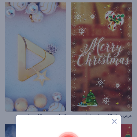
عرض شرائح الكريسماس المتألق
اففتاحية سعيدة للكريسماس