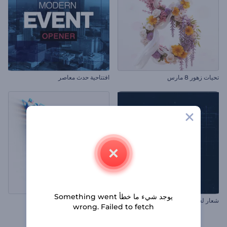
تحيات زهور 8 مارس
افتتاحية حدث معاصر
يوجد شيء ما خطأ Something went
شعار لعبة الحجر المكهرب
كشف شعار بتصميم واضح
wrong. Failed to fetch