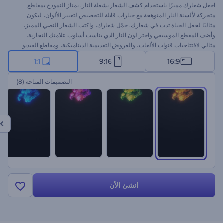
اجعل شعارك مميزًا باستخدام كشف الشعار بشعلة النار. يمتاز النموذج بمقاطع
متحركة لألسنة النار المتوهجة مع خيارات قابلة للتخصيص لتغيير الألوان، ليكون
مثاليًا لجعل الحياة تدب في شعارك. حمّل شعارك، واكتب الشعار النصي المميز،
وأضف المقطع الموسيقي واختر لون النار الذي يناسب أسلوب علامتك التجارية.
مثالي لافتتاحيات قنوات الألعاب، والعروض التقديمية الديناميكية، ومقاطع الفيديو
الترويجية، وإطلاق المنتجات، وافتتاحيات الفعاليات، وغيرها. ابدأ الآن وأشعل النيران
1:1
9:16
16:9
في فيديوهاتك اليوم!
التصميمات المتاحة
(8)
انشئ الأن