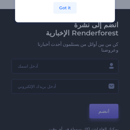
Got it
انضم إلى نشرة
Renderforest الإخبارية
كن من بين أوائل من يستلمون أحدث أخبارنا
وعروضنا
انضم
يمكنك إلغاء اشتراكك بسهولة في أي وقت.