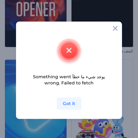
كشف شعار بإضاءة انسيابية
افتتاحية العناوين الإيقاعية
يوجد شيء ما خطأ Something went
wrong. Failed to fetch
Got it