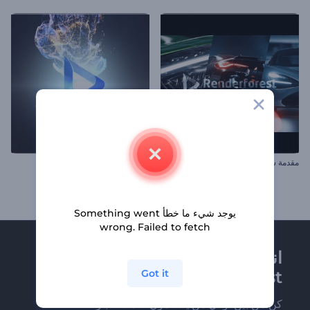
مقدمة سباق السيارات الرياضية
كشف شعار بالجسيمات السائلة
يوجد شيء ما خطأ Something went
wrong. Failed to fetch
انضم إلى نشرة
Got it
Renderforest الإخبارية
كن من بين أوائل من يستلمون أحدث أخبارنا