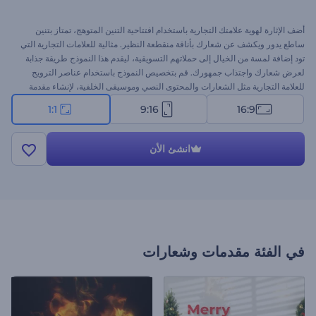
أضف الإثارة لهوية علامتك التجارية باستخدام افتتاحية التنين المتوهج، تمتاز بتنين
ساطع يدور ويكشف عن شعارك بأناقة منقطعة النظير. مثالية للعلامات التجارية التي
تود إضافة لمسة من الخيال إلى حملاتهم التسويقية، ليقدم هذا النموذج طريقة جذابة
لعرض شعارك واجتذاب جمهورك. قم بتخصيص النموذج باستخدام عناصر الترويج
للعلامة التجارية مثل الشعارات والمحتوى النصي وموسيقى الخلفية، لإنشاء مقدمة
جذابة. ابدأ الآن!
1:1
9:16
16:9
انشئ الأن
في الفئة
مقدمات وشعارات