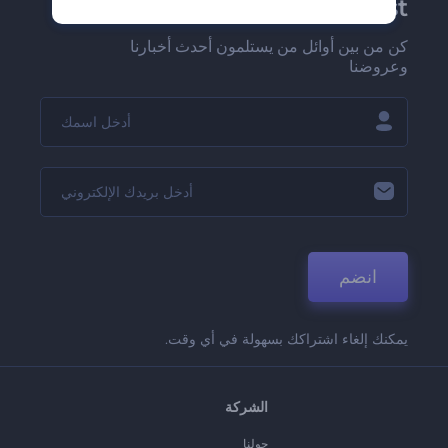
Renderforest الإخبارية
كن من بين أوائل من يستلمون أحدث أخبارنا
وعروضنا
انضم
يمكنك إلغاء اشتراكك بسهولة في أي وقت.
الشركة
حولنا