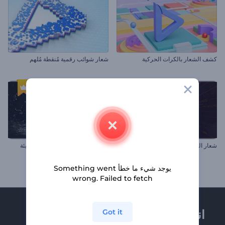
كشف الشعار بالكرات الحركية
شعار شوائب رقمية مُنقطة مُلهم
شعار النيران الملهم
شعار تناثر القطرات بالحركة البطيئة
يوجد شيء ما خطأ Something went
wrong. Failed to fetch
انضم إلى نشرة
Got it