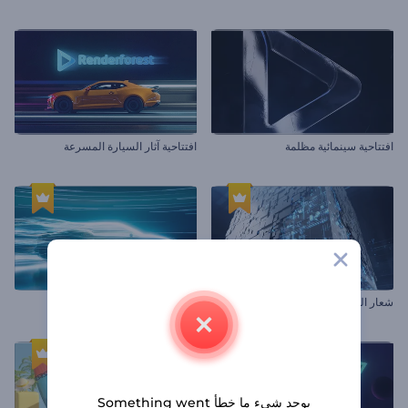
افتتاحية سينمائية مظلمة
افتتاحية آثار السيارة المسرعة
شعار المكعب الإلكتروني الملهم
افتتاحية نفق هوائي للسيارات
يوجد شيء ما خطأ Something went